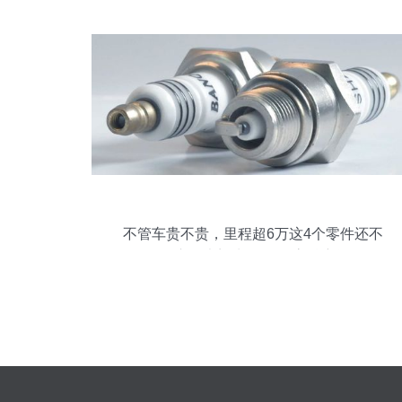
不管车贵不贵，里程超6万这4个零件还不
换 报废厂大门为你打开 高精密阀体