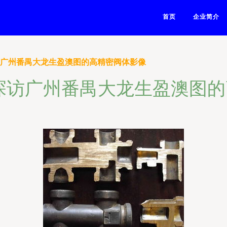
首页
企业简介
访广州番禺大龙生盈澳图的高精密阀体影像
探访广州番禺大龙生盈澳图